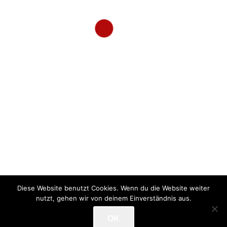
HOME
ÜBER UNS
KOOPERATIONSPARTNER
QUALIFIKATIONEN
PRODUKTION
FOODTRUCK
SHOP
KONTAKT
Diese Website benutzt Cookies. Wenn du die Website weiter
© 2026 Firat Dönerproduktion. All Rights Reserved.
Impressum
|
nutzt, gehen wir von deinem Einverständnis aus.
Datenschutz
OK