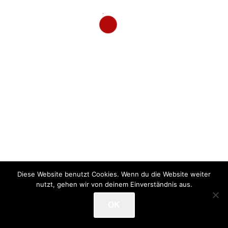
ÜBER UNS
KOOPERATIONSPARTNER
QUALIFIKATIONEN
PRODUKTION
FOODTRUCK
SHOP
KONTAKT
© 2026 Firat Dönerproduktion. All Rights Reserved.
Impressum
|
Datenschutz
Diese Website benutzt Cookies. Wenn du die Website weiter
Facebook
nutzt, gehen wir von deinem Einverständnis aus.
OK